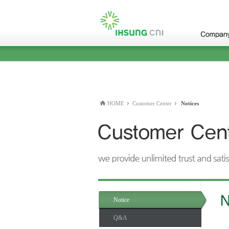
본문바로가기(skip to content)
HOME
Customer Center
Notices
Notice
Q&A