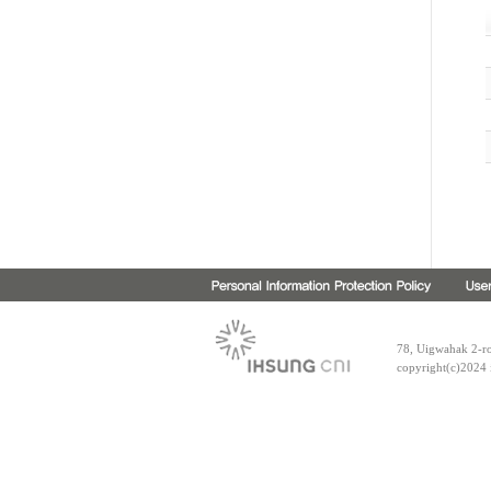
78, Uigwahak 2-ro
copyright(c)202