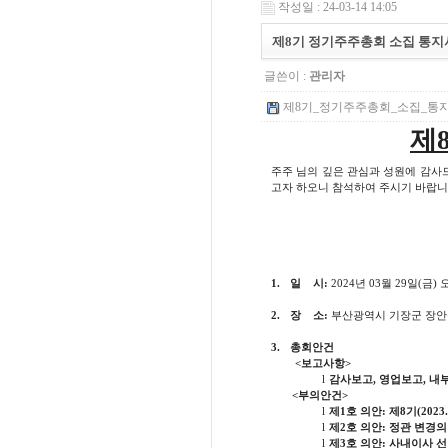
작성일 : 24-03-14 14:05
제8기 정기주주총회 소집 통지
글쓴이 :
관리자
제8기_정기주주총회_소집_통지서.pd
제
주주 님의 깊은 관심과 성원에 감
고자 하오니 참석하여 주시기 바랍
1.
일
시
:
2024
년
03
월
29
일
(
금
)
2.
장
소
:
부산광역시 기장군 장안
3.
총회안건
<
보고사항
>
l
감사보고
,
영업보고
,
내
<
부의안건
>
l
제
1
호 의안
:
제
8
기
(2023
l
제
2
호 의안
:
정관 변경의
l
제
3
호 의안
:
사내이사 선