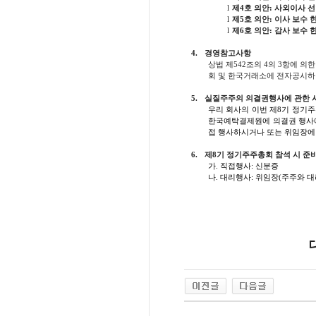
l
제
4
호 의안
:
사외이사 선
l
제
5
호 의안
:
이사 보수 
l
제
6
호 의안
:
감사 보수 
4.
경영참고사항
상법 제
542
조의
4
의
3
항에 의한
회 및 한국거래소에 전자공시하
5.
실질주주의 의결권행사에 관한 
우리 회사의 이번 제
8
기 정기주
한국예탁결제원에 의결권 행사
접 행사하시거나 또는 위임장에
6.
제
8
기 정기주주총회 참석 시 준
가
.
직접행사
:
신분증
나
.
대리행사
:
위임장
(
주주와 대