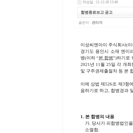
작성일 : 21-12-28 13:48
합병종료보고 공고
글쓴이 :
관리자
이성씨엔아이
주식회사
(
이
경기도 용인시 소재 엔이
병
(
이하
“
본
합병
”
)
하기로
2021
년
11
월
25
일
각
개최
및
구주권제출절차
등
본
이에
상법
제
526
조
제
3
항
음하기로
하고
,
합병경과
1.
본
합병의
내용
가
.
당사가
피합병법인을
소멸함
.