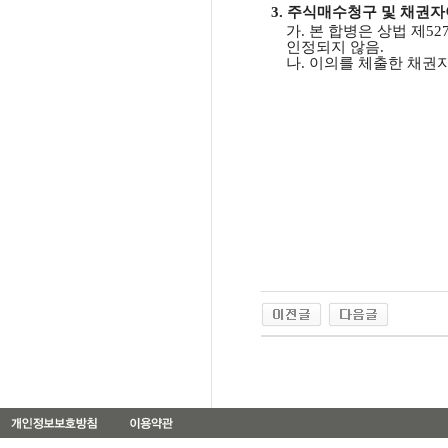
3.
주식매수청구
및
채권자
가
.
본
합병은
상법
제
52
인정되지
않음
.
나
.
이의를
체출한
채권