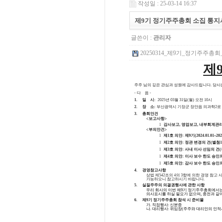
작성일 : 25-03-14 16:37
제9기 정기주주총회 소집 통지
글쓴이 :
관리자
20250314_제9기_정기주주총회_소
제
주주 님의 깊은 관심과 성원에 감사드립니다
.
당사
-
다
음
-
1.
일
시
:
2025
년
03
월
31
일
(
월
)
오전
10
시
2.
장
소
:
부산광역시 기장군 장안읍 의과학
2
로
3.
총회안건
<
보고사항
>
l
감사보고
,
영업보고
,
내부회계관리
<
부의안건
>
l
제
1
호 의안
:
제
9
기
(2024.01.01~202
l
제
2
호 의안
:
정관 변경의 건
(
별첨
l
제
3
호 의안
:
사내 이사 선임의 건
(
l
제
4
호 의안
:
이사 보수 한도 승인
l
제
5
호 의안
:
감사 보수 한도 승인
4.
경영참고사항
상법 제
542
조의
4
의
3
항에 의한 경영 참고 
가능하오니 참고하시기 바랍니다
.
5.
실질주주의 의결권행사에 관한 사항
우리 회사의 이번 제
9
기 정기주주총회에서는
의사표시를 하실 필요가 없으며
,
종전과 같이
6.
제
9
기 정기주주총회 참석 시 준비물
가
.
직접행사
:
신분증
나
.
대리행사
:
위임장
(
주주와 대리인의 인적